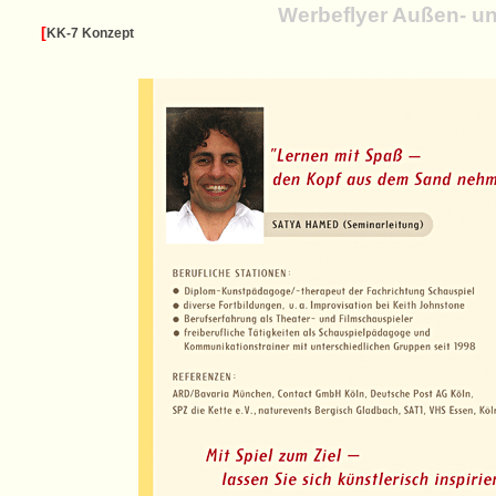
Werbeflyer Außen- un
[
KK-7 Konzept