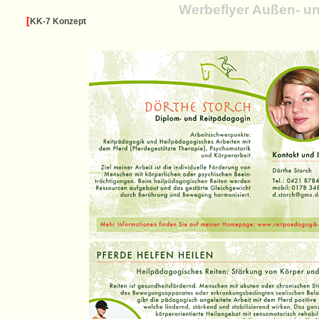
Werbeflyer Außen- un
[
KK-7 Konzept