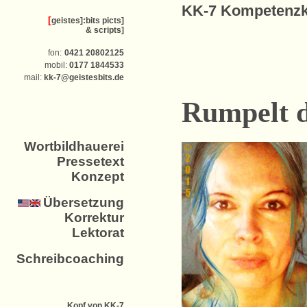
KK-7 Kompetenzk
[
geistes]:bits picts]
&
scripts]
fon:
0421 20802125
mobil:
0177 1844533
mail:
kk-7@geistesbits.de
Rumpelt de
Wortbildhauerei
Pressetext
Konzept
Übersetzung
Korrektur
Lektorat
Schreibcoaching
Kopf von KK-7