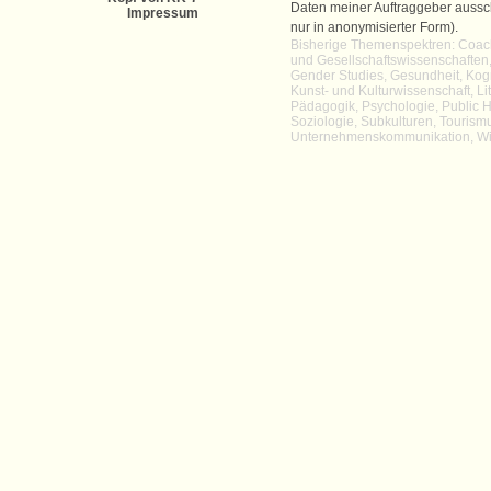
Daten meiner Auftraggeber aussch
Impressum
Preise
nur in anonymisierter Form).
Bisherige Themenspektren: Coac
und Gesellschaftswissenschaften,
Gender Studies, Gesundheit, Kogn
Kunst- und Kulturwissenschaft, L
Pädagogik, Psychologie, Public He
Soziologie, Subkulturen, Tourismus
Unternehmenskommunikation, Wirt