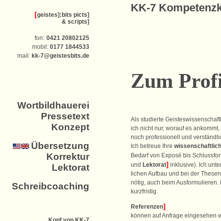
KK-7 Kompetenzk
[
geistes]:bits picts]
&
scripts]
fon:
0421 20802125
mobil:
0177 1844533
mail:
kk-7@geistesbits.de
Zum Profi
Wortbildhauerei
Pressetext
Als studierte Geisteswissenschaf
Konzept
ich nicht nur, worauf es ankommt
noch professionell und verständlic
Übersetzung
Ich betreue Ihre
wissenschaftlic
Korrektur
Bedarf von Exposé bis Schlussfor
]
und
Lektorat
inklusive). Ich unte
Lektorat
lichen Aufbau und bei der Thesen
nötig, auch beim Ausformulieren. 
Schreibcoaching
kurzfristig.
]
Referenzen
können auf Anfrage eingesehen 
Kopf von KK-7